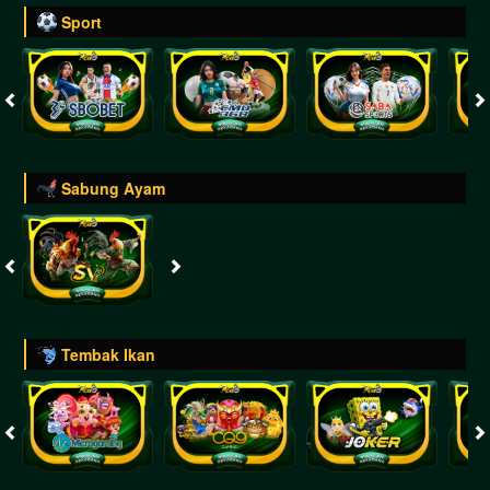
Sport
Sabung Ayam
Tembak Ikan